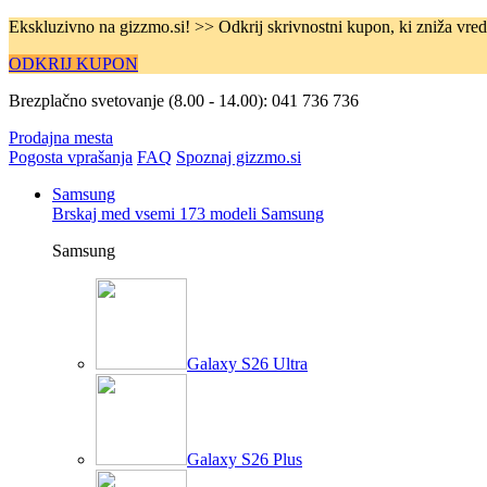
Ekskluzivno na gizzmo.si! >> Odkrij skrivnostni kupon, ki zniža v
ODKRIJ KUPON
Brezplačno svetovanje (8.00 - 14.00):
041 736 736
Prodajna mesta
Pogosta vprašanja
FAQ
Spoznaj gizzmo.si
Samsung
Brskaj med vsemi 173 modeli Samsung
Samsung
Galaxy S26 Ultra
Galaxy S26 Plus