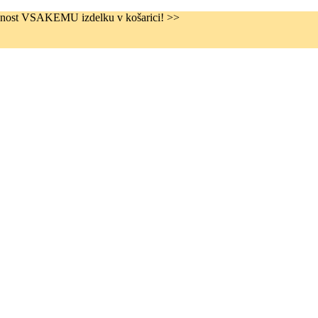
rednost VSAKEMU izdelku v košarici! >>